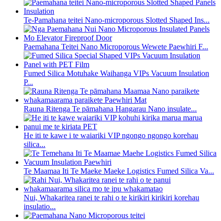
Te-Pamahana teitei Nano-microporous Slotted Shaped Ins...
Paemahana Teitei Nano Microporous Wewete Paewhiri F...
Fumed Silica Motuhake Waihanga VIPs Vacuum Insulation
P...
Rauna Ritenga Te pāmahana Hangarau Nano insulate...
He iti te kawe i te waiariki VIP ngongo ngongo korehau
silica...
Te Maamaa Iti Te Maeke Maeke Logistics Fumed Silica Va...
Nui, Whakaritea ranei te rahi o te kirikiri kirikiri korehau
insulatio...