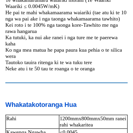
Te whakamarumaru waiariki morahi (Te Waariki
Waariki ≤ 0.0045W/mK)
He pai te mahi whakamaarama waiariki (tae atu ki te 10
nga wa pai ake i nga taonga whakamaarama tawhito)
Kei roto i te 100% nga taonga kore-Tawhito me nga
rawa hangarua
Ka tutuki, ka nui ake ranei i nga ture me te paerewa
kaha
Ko nga mea matua he papa paura kua pehia o te silica
wera
Tautoko tauira ritenga ki te wa tuku tere
Neke atu i te 50 tau te roanga o te oranga
Whakatakotoranga Hua
Rahi
1200mmx800mmx50mm ranei
rahi whakaritea
Kawenga Ngawha
≤0.0045