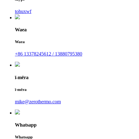
tohuxwf
Waea
Waea
+86 13378245612 / 13880795380
ī-mēra
ī-mēra
mike@zerothermo.com
Whatsapp
Whatsapp