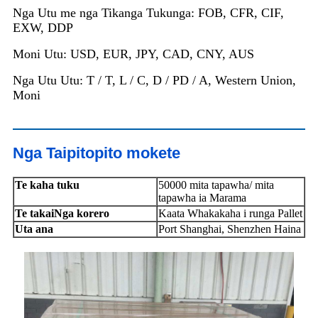
Nga Utu me nga Tikanga Tukunga: FOB, CFR, CIF,
EXW, DDP
Moni Utu: USD, EUR, JPY, CAD, CNY, AUS
Nga Utu Utu: T / T, L / C, D / PD / A, Western Union,
Moni
Nga Taipitopito mokete
Te kaha tuku
50000 mita tapawha/ mita
tapawha ia Marama
Te takai
Nga korero
Kaata Whakakaha i runga Pallet
Uta ana
Port Shanghai, Shenzhen Haina