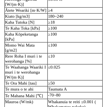
[W/(m·K)]
Ātete Weariki [m·K/W]
≥4
Kiato [kg/m3]
180~240
Kaha Tutoka [N]
≥18
Te Kaha Toka [kPa]
≥100
Kaha Kōpeketanga
≥100
[kPa]
Momo Wai Mata
≤100
[g/m2]
Rere Roha I muri i te
≤10
werohanga [%]
Te Waahanga Waariki I
≤0.025
muri i te werohanga
[W/(m·K)]
Te Ora Mahi [tau]
≥50
Te mura o te ahi
Taumata A
-70~80
Te Mahana Mahi [℃]
Mauroa (W/mk)
Whakanuia te reiti ≤0.001 (
Whakamatau pakeke)