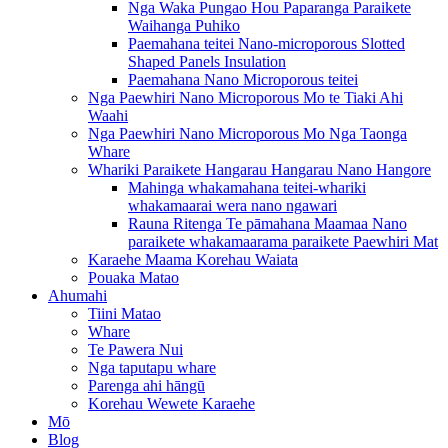
Nga Waka Pungao Hou Paparanga Paraikete
Waihanga Puhiko
Paemahana teitei Nano-microporous Slotted
Shaped Panels Insulation
Paemahana Nano Microporous teitei
Nga Paewhiri Nano Microporous Mo te Tiaki Ahi
Waahi
Nga Paewhiri Nano Microporous Mo Nga Taonga
Whare
Whariki Paraikete Hangarau Hangarau Nano Hangore
Mahinga whakamahana teitei-whariki
whakamaarai wera nano ngawari
Rauna Ritenga Te pāmahana Maamaa Nano
paraikete whakamaarama paraikete Paewhiri Mat
Karaehe Maama Korehau Waiata
Pouaka Matao
Ahumahi
Tiini Matao
Whare
Te Pawera Nui
Nga taputapu whare
Parenga ahi hāngū
Korehau Wewete Karaehe
Mō
Blog