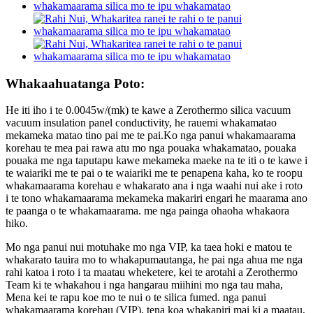
Whakaahuatanga Poto:
He iti iho i te 0.0045w/(mk) te kawe a Zerothermo silica vacuum
vacuum insulation panel conductivity, he rauemi whakamatao
mekameka matao tino pai me te pai.Ko nga panui whakamaarama
korehau te mea pai rawa atu mo nga pouaka whakamatao, pouaka
pouaka me nga taputapu kawe mekameka maeke na te iti o te kawe i
te waiariki me te pai o te waiariki me te penapena kaha, ko te roopu
whakamaarama korehau e whakarato ana i nga waahi nui ake i roto
i te tono whakamaarama mekameka makariri engari he maarama ano
te paanga o te whakamaarama. me nga painga ohaoha whakaora
hiko.
Mo nga panui nui motuhake mo nga VIP, ka taea hoki e matou te
whakarato tauira mo to whakapumautanga, he pai nga ahua me nga
rahi katoa i roto i ta maatau wheketere, kei te arotahi a Zerothermo
Team ki te whakahou i nga hangarau miihini mo nga tau maha,
Mena kei te rapu koe mo te nui o te silica fumed. nga panui
whakamaarama korehau (VIP), tena koa whakapiri mai ki a maatau,