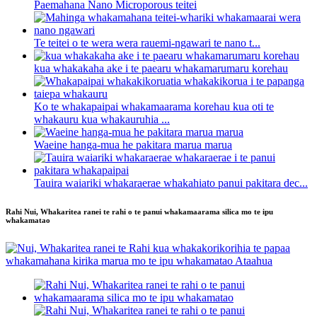
Paemahana Nano Microporous teitei
Te teitei o te wera wera rauemi-ngawari te nano t...
kua whakakaha ake i te paearu whakamarumaru korehau
Ko te whakapaipai whakamaarama korehau kua oti te
whakauru kua whakauruhia ...
Waeine hanga-mua he pakitara marua marua
Tauira waiariki whakaraerae whakahiato panui pakitara dec...
Rahi Nui, Whakaritea ranei te rahi o te panui whakamaarama silica mo te ipu
whakamatao