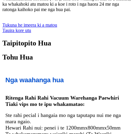
ka whakahoki atu matou ki a koe i roto i nga haora 24 me nga
ratonga kaihoko pai me nga hua pai.
Tukuna he imeera ki a matou
Tauira kore utu
Taipitopito Hua
Tohu Hua
Nga waahanga hua
Ritenga Rahi Rahi Vacuum Warehanga Paewhiri
Tiaki vips mo te ipu whakamatao:
te rahi pecial i hangaia mo nga taputapu nui me nga
S
mara ngaio.
Hewari Rahi nui: penei i te 1200mmx800mmx50mm