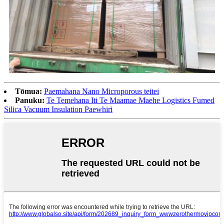
Tōmua:
Paemahana Nano Microporous teitei
Panuku:
Te Temehana Iti Te Maamae Maehe Logistics Fumed
Silica Vacuum Insulation Paewhiri