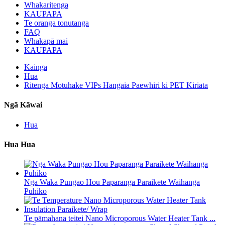
Whakaritenga
KAUPAPA
Te oranga tonutanga
FAQ
Whakapā mai
KAUPAPA
Kainga
Hua
Ritenga Motuhake VIPs Hangaia Paewhiri ki PET Kiriata
Ngā Kāwai
Hua
Hua Hua
Nga Waka Pungao Hou Paparanga Paraikete Waihanga
Puhiko
Te pāmahana teitei Nano Microporous Water Heater Tank ...