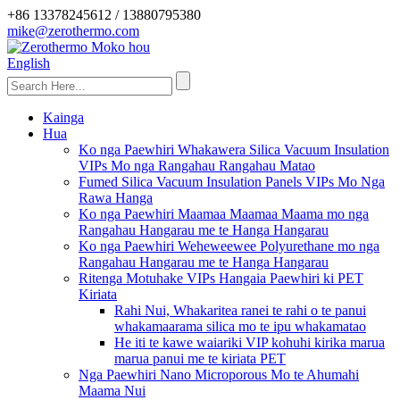
+86 13378245612 / 13880795380
mike@zerothermo.com
English
Kainga
Hua
Ko nga Paewhiri Whakawera Silica Vacuum Insulation
VIPs Mo nga Rangahau Rangahau Matao
Fumed Silica Vacuum Insulation Panels VIPs Mo Nga
Rawa Hanga
Ko nga Paewhiri Maamaa Maamaa Maama mo nga
Rangahau Hangarau me te Hanga Hangarau
Ko nga Paewhiri Weheweewee Polyurethane mo nga
Rangahau Hangarau me te Hanga Hangarau
Ritenga Motuhake VIPs Hangaia Paewhiri ki PET
Kiriata
Rahi Nui, Whakaritea ranei te rahi o te panui
whakamaarama silica mo te ipu whakamatao
He iti te kawe waiariki VIP kohuhi kirika marua
marua panui me te kiriata PET
Nga Paewhiri Nano Microporous Mo te Ahumahi
Maama Nui